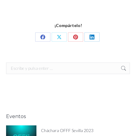
¡Compártelo!
Share
Share
Share
Share
on
on
on
on
Facebook
X
Pinterest
LinkedIn
Buscar:
Eventos
Cháchara OFFF Sevilla 2023