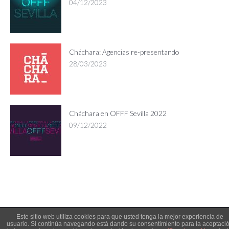
04/12/2023
Cháchara: Agencias re-presentando
28/03/2023
Cháchara en OFFF Sevilla 2022
09/12/2022
Este sitio web utiliza cookies para que usted tenga la mejor experiencia de
© 2018 Cháchara | Organizan
LAB
y
Graficatessen
usuario. Si continúa navegando está dando su consentimiento para la aceptaci